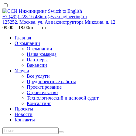
Switch to English
+7 (495) 228 16 48
info@sse-engineering.ru
125252, Москва, ул. Авиаконструктора Микояна, д. 12
09:00 ‒ 18:00
пн — пт
Главная
О компании
О компании
Наша команда
Партнеры
Вакансии
Услуги
Все услуги
Предпроектные работы
Проектирование
Строительство
Технологический и ценовой аудит
Консалтинг
Проекты
Новости
Контакты