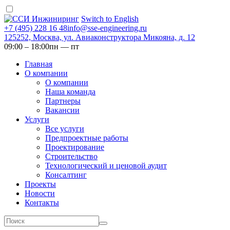
Switch to English
+7 (495) 228 16 48
info@sse-engineering.ru
125252, Москва, ул. Авиаконструктора Микояна, д. 12
09:00 ‒ 18:00
пн — пт
Главная
О компании
О компании
Наша команда
Партнеры
Вакансии
Услуги
Все услуги
Предпроектные работы
Проектирование
Строительство
Технологический и ценовой аудит
Консалтинг
Проекты
Новости
Контакты