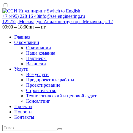
Switch to English
+7 (495) 228 16 48
info@sse-engineering.ru
125252, Москва, ул. Авиаконструктора Микояна, д. 12
09:00 ‒ 18:00
пн — пт
Главная
О компании
О компании
Наша команда
Партнеры
Вакансии
Услуги
Все услуги
Предпроектные работы
Проектирование
Строительство
Технологический и ценовой аудит
Консалтинг
Проекты
Новости
Контакты