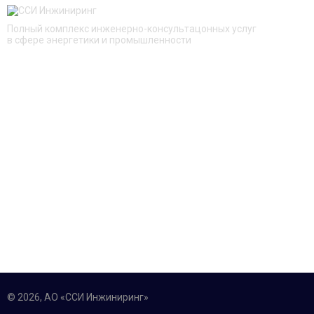
Полный комплекс инженерно-консультацонных услуг
в сфере энергетики и промышленности
БЫСТРЫЙ ПЕРЕХОД
О компании
Услуги
Проекты
Новости
Контакты
КОНТАКТЫ
125252, Москва, ул. Авиаконструктора Микояна, д. 12
+7 (495) 228 16 48
info@sse-engineering.ru
© 2026, АО «ССИ Инжиниринг»