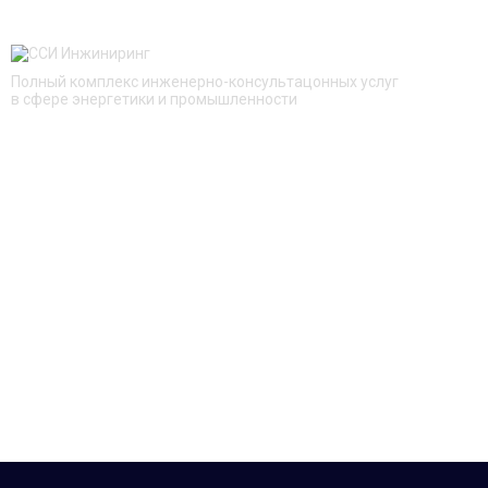
Полный комплекс инженерно-консультацонных услуг
в сфере энергетики и промышленности
БЫСТРЫЙ ПЕРЕХОД
О компании
Услуги
Проекты
Новости
Контакты
КОНТАКТЫ
125252, Москва, ул. Авиаконструктора Микояна, д. 12
+7 (495) 228 16 48
info@sse-engineering.ru