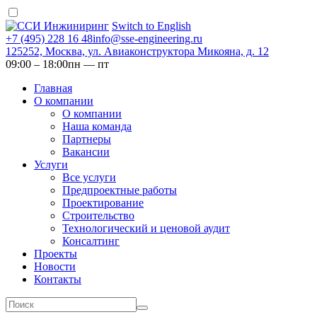
Switch to English
+7 (495) 228 16 48
info@sse-engineering.ru
125252, Москва, ул. Авиаконструктора Микояна, д. 12
09:00 ‒ 18:00
пн — пт
Главная
О компании
О компании
Наша команда
Партнеры
Вакансии
Услуги
Все услуги
Предпроектные работы
Проектирование
Строительство
Технологический и ценовой аудит
Консалтинг
Проекты
Новости
Контакты