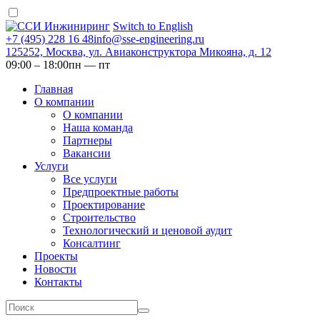
Switch to English
+7 (495) 228 16 48
info@sse-engineering.ru
125252, Москва, ул. Авиаконструктора Микояна, д. 12
09:00 ‒ 18:00
пн — пт
Главная
О компании
О компании
Наша команда
Партнеры
Вакансии
Услуги
Все услуги
Предпроектные работы
Проектирование
Строительство
Технологический и ценовой аудит
Консалтинг
Проекты
Новости
Контакты