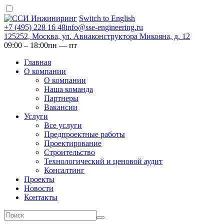
Switch to English
+7 (495) 228 16 48
info@sse-engineering.ru
125252, Москва, ул. Авиаконструктора Микояна, д. 12
09:00 ‒ 18:00
пн — пт
Главная
О компании
О компании
Наша команда
Партнеры
Вакансии
Услуги
Все услуги
Предпроектные работы
Проектирование
Строительство
Технологический и ценовой аудит
Консалтинг
Проекты
Новости
Контакты