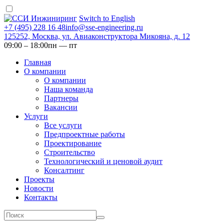
Switch to English
+7 (495) 228 16 48
info@sse-engineering.ru
125252, Москва, ул. Авиаконструктора Микояна, д. 12
09:00 ‒ 18:00
пн — пт
Главная
О компании
О компании
Наша команда
Партнеры
Вакансии
Услуги
Все услуги
Предпроектные работы
Проектирование
Строительство
Технологический и ценовой аудит
Консалтинг
Проекты
Новости
Контакты